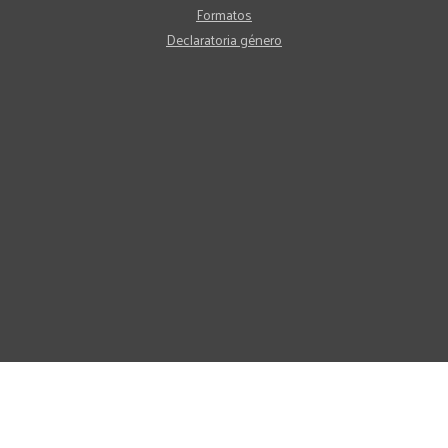
Formatos
Declaratoria género
© 2024 Dirección General de Atención a la
Comunidad
Política de privacidad